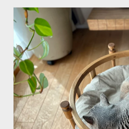
商品情
報にス
キップ