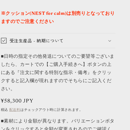
※クッション(NEST for calm)は別売りとなっており
ますのでご注意ください
受注生産品 - 納期について
■日時の指定その他発送についてのご要望等ございま
したら、カートでの【ご購入手続きへ】ボタンの上
にある『注文に関する特別な指示・備考』をクリッ
クすると記入欄が現れますのでそちらにご記入くだ
さい。
通
¥58,300 JPY
常
税込
配送料
はチェックアウト時に計算されます。
価
■素材により金額が異なります。バリエーションボタ
格
ンをクリックすると金額が変更されるのでご確認く