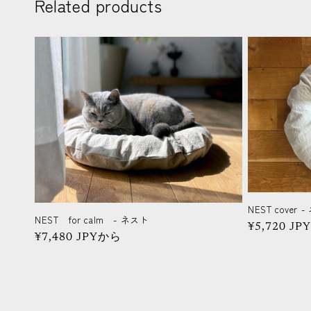
Related products
NEST cover
NEST for calm - ネスト
通
¥5,720 JPY
通
¥7,480 JPYから
常
常
価
価
格
格