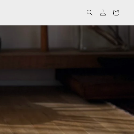
ロ
カ
グ
ー
イ
ト
ン