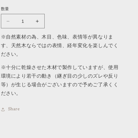
数量
CALM -
CALM -
カ
カ
※自然素材の為、木目、色味、表情等が異なりま
ー
ー
ム
ム
す、天然木ならではの表情、経年変化を楽しんでく
-
-
ださい。
の
の
数
数
※十分に乾燥させた木材で製作していますが、使用
量
量
環境により若干の動き（継ぎ目の少しのズレや反り
を
を
等）が生じる場合がございますので予めご了承くく
減
増
ださい。
ら
や
す
す
Share