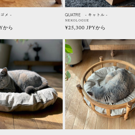
カゴメ -
QUATRE - キャトル -
販
NEKOLOGUE
JPYから
通
¥25,300 JPYから
売
元:
常
価
格