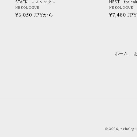
STACK - スタック -
NEST for c
販
NEKOLOGUE
販
NEKOLOGUE
通
¥6,050 JPYから
通
¥7,480 J
売
売
元:
元:
常
常
価
価
格
格
ホーム
© 2026,
nekologu