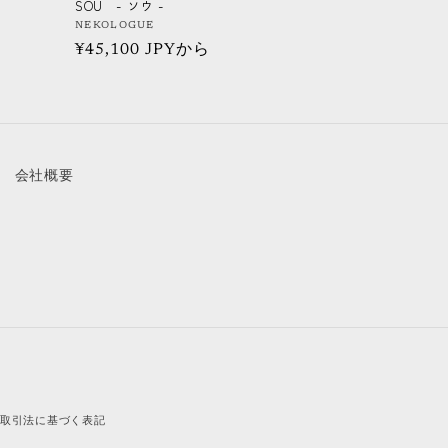
SOU - ソウ -
販
NEKOLOGUE
通
¥45,100 JPYから
売
元:
常
価
格
会社概要
商取引法に基づく表記