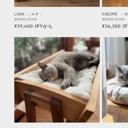
LUNA - ルナ -
KAGOME - 
販
NEKOLOGUE
販
NEKOLOGUE
通
¥39,600 JPYから
通
¥36,300 
売
売
元:
元:
常
常
価
価
格
格