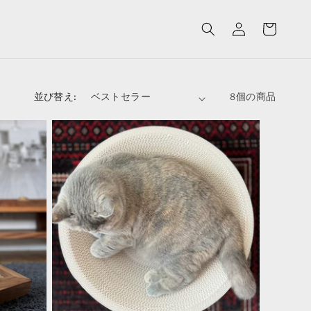
ロ
カ
グ
ー
イ
ト
ン
並び替え:
8個の商品