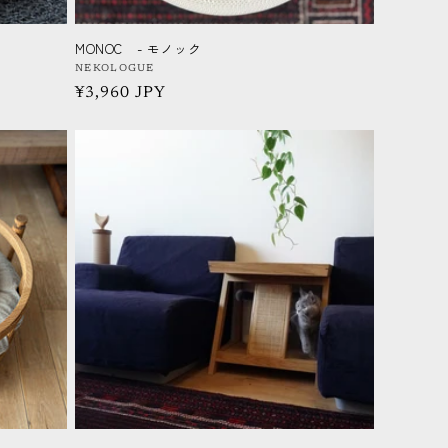
MONOC - モノック
販
NEKOLOGUE
通
¥3,960 JPY
売
元:
常
価
格