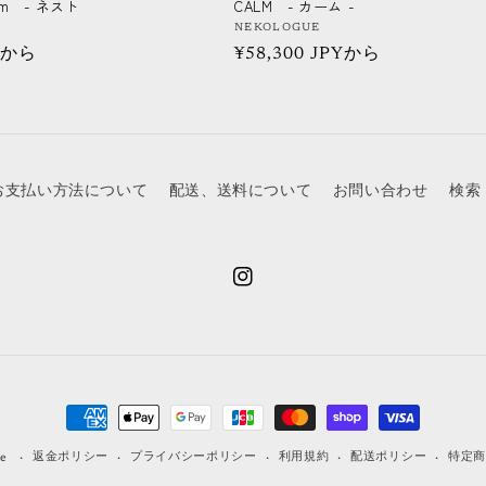
alm - ネスト
CALM - カーム -
販
NEKOLOGUE
PYから
通
¥58,300 JPYから
売
元:
常
価
格
お支払い方法について
配送、送料について
お問い合わせ
検索
Instagram
決
済
返金ポリシー
プライバシーポリシー
利用規約
配送ポリシー
特定
e
方